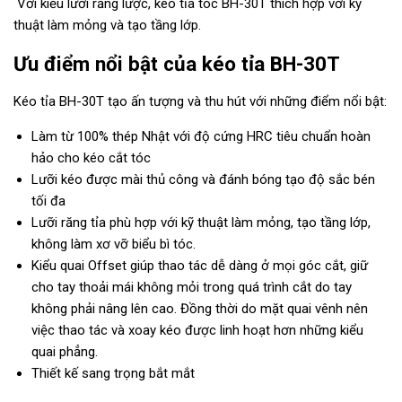
Với kiểu lưỡi răng lược, kéo tỉa tóc BH-30T thích hợp với kỹ
thuật làm mỏng và tạo tầng lớp.
Ưu điểm nổi bật của kéo tỉa BH-30T
Kéo tỉa BH-30T tạo ấn tượng và thu hút với những điểm nổi bật:
Làm từ 100% thép Nhật với độ cứng HRC tiêu chuẩn hoàn
hảo cho kéo cắt tóc
Lưỡi kéo được mài thủ công và đánh bóng tạo độ sắc bén
tối đa
Lưỡi răng tỉa phù hợp với kỹ thuật làm mỏng, tạo tầng lớp,
không làm xơ vỡ biểu bì tóc.
Kiểu quai Offset giúp thao tác dễ dàng ở mọi góc cắt, giữ
cho tay thoải mái không mỏi trong quá trình cắt do tay
không phải nâng lên cao. Đồng thời do mặt quai vênh nên
việc thao tác và xoay kéo được linh hoạt hơn những kiểu
quai phẳng.
Thiết kế sang trọng bắt mắt