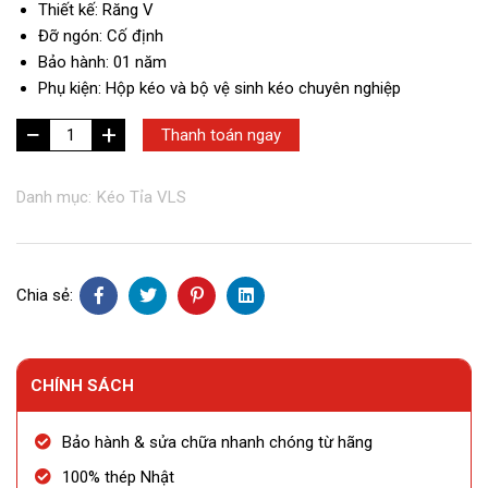
Thiết kế: Răng V
Đỡ ngón: Cố định
Bảo hành: 01 năm
Phụ kiện: Hộp kéo và bộ vệ sinh kéo chuyên nghiệp
+
VLS
Thanh toán ngay
BH-
30T
Danh mục:
Kéo Tỉa VLS
số
lượng
Chia sẻ:
CHÍNH SÁCH
Bảo hành & sửa chữa nhanh chóng từ hãng
100% thép Nhật