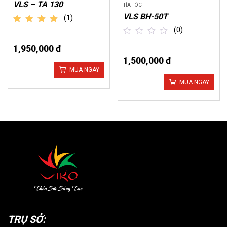
VLS – TA 130
TỈA TÓC
VLS BH-50T
(1)
out of 5
(0)
1,950,000 đ
out
of
1,500,000 đ
5
MUA NGAY
MUA NGAY
TRỤ SỞ: