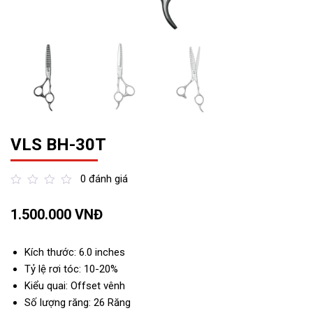
VLS BH-30T
0 đánh giá
out
1.500.000
VNĐ
of
5
Kích thước: 6.0 inches
Tỷ lệ rơi tóc: 10-20%
Kiểu quai: Offset vênh
Số lượng răng: 26 Răng