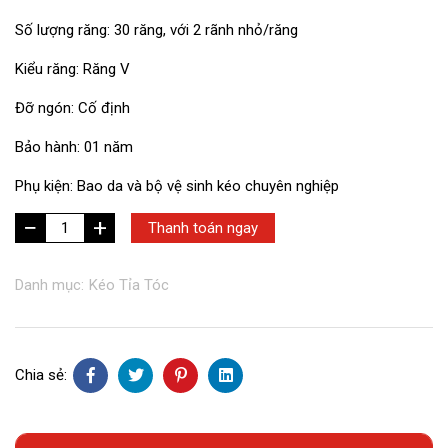
Số lượng răng: 30 răng, với 2 rãnh nhỏ/răng
Kiểu răng: Răng V
Đỡ ngón: Cố định
Bảo hành: 01 năm
Phụ kiện: Bao da và bộ vệ sinh kéo chuyên nghiệp
+
VLS-
Thanh toán ngay
TK88
số
Danh mục:
Kéo Tỉa Tóc
lượng
Chia sẻ: