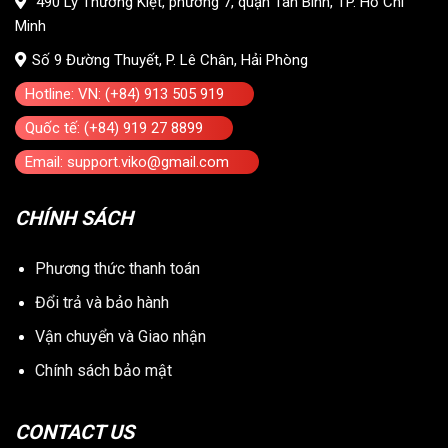
490 Lý Thường Kiệt, phường 7, quận Tân Bình, TP. Hồ Chí
Minh
Số 9 Đường Thuyết, P. Lê Chân, Hải Phòng
Hotline: VN: (+84) 913 505 919
Quốc tế: (+84) 919 27 8899
Email: support.viko@gmail.com
CHÍNH SÁCH
Phương thức thanh toán
Đổi trả và bảo hành
Vận chuyển và Giao nhận
Chính sách bảo mật
CONTACT US