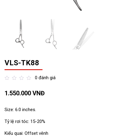
VLS-TK88
0 đánh giá
out
1.550.000
VNĐ
of
5
Size: 6.0 inches.
Tỷ lệ rơi tóc: 15-20%
Kiểu quai: Offset vênh