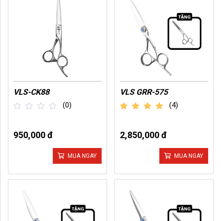
VLS-CK88
VLS GRR-575
(0)
(4)
out of 5
out
of
950,000 đ
2,850,000 đ
5
MUA NGAY
MUA NGAY