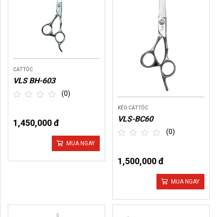
CĂT TÓC
VLS BH-603
(0)
KÉO CẮT TÓC
out
VLS-BC60
of
1,450,000 đ
5
(0)
MUA NGAY
out
of
1,500,000 đ
5
MUA NGAY