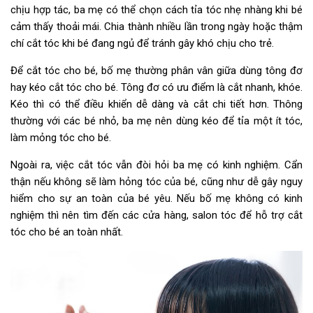
chịu hợp tác, ba mẹ có thể chọn cách tỉa tóc nhẹ nhàng khi bé
cảm thấy thoải mái. Chia thành nhiều lần trong ngày hoặc thậm
chí cắt tóc khi bé đang ngủ để tránh gây khó chịu cho trẻ.
Để cắt tóc cho bé, bố mẹ thường phân vân giữa dùng tông đơ
hay kéo cắt tóc cho bé. Tông đơ có ưu điểm là cắt nhanh, khóe.
Kéo thì có thể điều khiển dễ dàng và cắt chi tiết hơn. Thông
thường với các bé nhỏ, ba mẹ nên dùng kéo để tỉa một ít tóc,
làm mỏng tóc cho bé.
Ngoài ra, việc cắt tóc vẫn đòi hỏi ba mẹ có kinh nghiệm. Cẩn
thận nếu không sẽ làm hỏng tóc của bé, cũng như dễ gây nguy
hiểm cho sự an toàn của bé yêu. Nếu bố mẹ không có kinh
nghiệm thì nên tìm đến các cửa hàng, salon tóc để hỗ trợ cắt
tóc cho bé an toàn nhất.