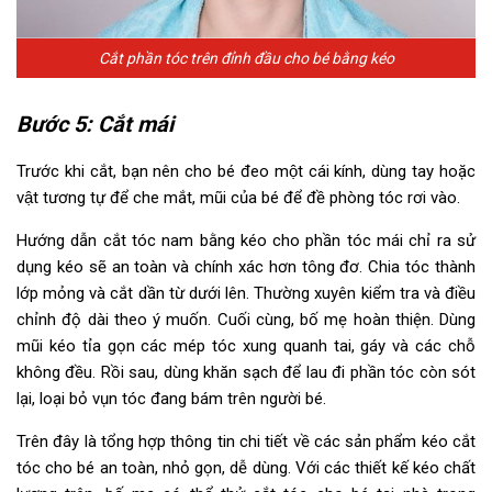
Cắt phần tóc trên đỉnh đầu cho bé bằng kéo
Bước 5: Cắt mái
Trước khi cắt, bạn nên cho bé đeo một cái kính, dùng tay hoặc
vật tương tự để che mắt, mũi của bé để đề phòng tóc rơi vào.
Hướng dẫn cắt tóc nam bằng kéo cho phần tóc mái chỉ ra sử
dụng kéo sẽ an toàn và chính xác hơn tông đơ. Chia tóc thành
lớp mỏng và cắt dần từ dưới lên. Thường xuyên kiểm tra và điều
chỉnh độ dài theo ý muốn. Cuối cùng, bố mẹ hoàn thiện. Dùng
mũi kéo tỉa gọn các mép tóc xung quanh tai, gáy và các chỗ
không đều. Rồi sau, dùng khăn sạch để lau đi phần tóc còn sót
lại, loại bỏ vụn tóc đang bám trên người bé.
Trên đây là tổng hợp thông tin chi tiết về các sản phẩm kéo cắt
tóc cho bé an toàn, nhỏ gọn, dễ dùng. Với các thiết kế kéo chất