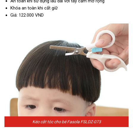
An toàn khi sử dụng lâu dài với tay cầm mở rộng
Khóa an toàn khi cất giữ
Giá: 122.000 VND
Kéo cắt tóc cho bé Fasola FSLDZ-073