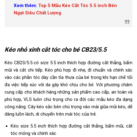
Xem thêm:
Top 5 Mẫu Kéo Cắt Tóc 5.5 inch Bén
Ngọt Siêu Chất Lượng
Kéo nhỏ xinh cắt tóc cho bé CB23/5.5
Kéo CB23/5.5 có size 5.5 inch thích hợp đường cắt thẳng, bấm
mũi và cắt chi tiếp. Kéo phù hợp đi nhẹ, đi chuẩn và chính xác
vào các phần tóc dày cần tỉa thưa của bé trong khi hạn chế tối
đa việc tiếp xúc với da gây khó chịu cho bé. Với phương châm
cung cấp cho khách hàng những sản phẩm cao cấp, an toàn và
phù hợp, VLS luôn chú trọng cho ra đời các mẫu kéo đa dạng
công năng. Cây kéo sắc bén chú trọng vào mài giũa mũi kéo, dễ
dàng luồn lách, di chuyển trên mái tóc của trẻ.
Kéo size 5.5 inch thích hợp đường cắt thẳng, bấm mũi, cắt
tóc mỏng và chính xác