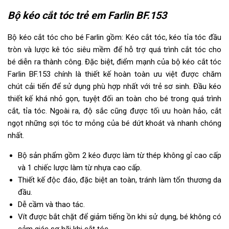
Bộ kéo cắt tóc trẻ em Farlin BF.153
Bộ kéo cắt tóc cho bé Farlin gồm: Kéo cắt tóc, kéo tỉa tóc đầu
tròn và lược kê tóc siêu mềm để hỗ trợ quá trình cắt tóc cho
bé diễn ra thành công. Đặc biệt, điểm mạnh của bộ kéo cắt tóc
Farlin BF.153 chính là thiết kế hoàn toàn ưu việt được chăm
chút cải tiến để sử dụng phù hợp nhất với trẻ sơ sinh. Đầu kéo
thiết kế khá nhỏ gọn, tuyệt đối an toàn cho bé trong quá trình
cắt, tỉa tóc. Ngoài ra, độ sắc cũng được tối ưu hoàn hảo, cắt
ngọt những sợi tóc tơ mỏng của bé dứt khoát và nhanh chóng
nhất.
Bộ sản phẩm gồm 2 kéo được làm từ thép không gỉ cao cấp
và 1 chiếc lược làm từ nhựa cao cấp.
Thiết kế độc đáo, đặc biệt an toàn, tránh làm tổn thương da
đầu.
Dễ cầm và thao tác.
Vít được bắt chặt để giảm tiếng ồn khi sử dụng, bé không có
cảm giác sợ hãi khi cắt tóc.