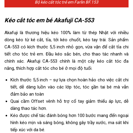
Bộ kéo cắt tóc trẻ em Farlin BF.153
Kéo cắt tóc em bé Akafuji CA-553
Akafuji là thương hiệu kéo 100% làm từ thép Nhật với nhiều
dòng kéo từ ké cắt, tỉa, tới kéo chuốt, kéo tay trái. Sản phẩm
CA-553 có kích thước 5,5 inch nhỏ gọn, vừa vặn để cắt tỉa chi
tiết cho tóc trẻ em. Đầu kéo sắc bén, cho thao tác nhanh và
chính xác. Akafuji CA-553 chính là một cây kéo cắt tóc đa
năng, thích hợp cắt tóc cho bé ở mọi độ tuổi.
Kích thước 5,5 inch – sự lựa chọn hoàn hảo cho việc cắt chi
tiết, dễ dàng luồn vào các lớp tóc, tóc gần tai bé mà vẫn
đảm bảo an toàn
Quai cầm Offset vênh hỗ trợ cổ tay giảm thiểu áp lực, dễ
dàng thao tác hơn.
Kéo được chế tác đánh bóng hơn 100 bước mang đến ngoại
hình kéo mịn và sáng bóng, không gây trầy xước, ma sát khi
tiếp xúc với da bé.