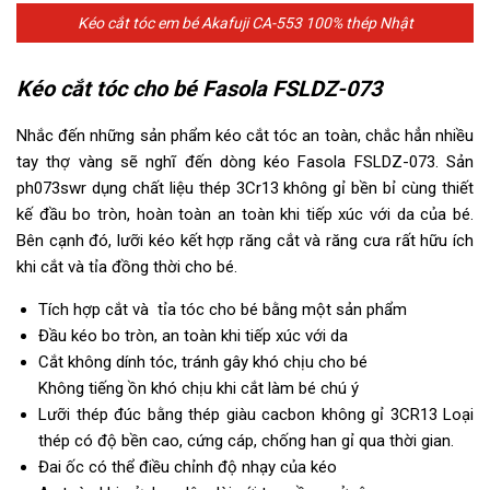
Kéo cắt tóc em bé Akafuji CA-553 100% thép Nhật
Kéo cắt tóc cho bé Fasola FSLDZ-073
Nhắc đến những sản phẩm kéo cắt tóc an toàn, chắc hẳn nhiều
tay thợ vàng sẽ nghĩ đến dòng kéo Fasola FSLDZ-073. Sản
ph073swr dụng chất liệu thép 3Cr13 không gỉ bền bỉ cùng thiết
kế đầu bo tròn, hoàn toàn an toàn khi tiếp xúc với da của bé.
Bên cạnh đó, lưỡi kéo kết hợp răng cắt và răng cưa rất hữu ích
khi cắt và tỉa đồng thời cho bé.
Tích hợp cắt và tỉa tóc cho bé bằng một sản phẩm
Đầu kéo bo tròn, an toàn khi tiếp xúc với da
Cắt không dính tóc, tránh gây khó chịu cho bé
Không tiếng ồn khó chịu khi cắt làm bé chú ý
Lưỡi thép đúc bằng thép giàu cacbon không gỉ 3CR13 Loại
thép có độ bền cao, cứng cáp, chống han gỉ qua thời gian.
Đai ốc có thể điều chỉnh độ nhạy của kéo