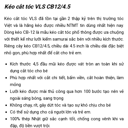
Kéo cắt tóc VLS CB12/4.5
Kéo cắt tóc VLS đã tồn tại gần 2 thập kỷ trên thị trường tóc
Việt và là hãng kéo được nhiều NTMT tin dùng nhất hiện nay.
Dòng kéo CB-12 là mẫu kéo cắt tóc phổ thông được ưa chuộng
với thiết kế như lưỡi kiếm samurai sắc bén với nhiều kích thước.
Riêng cây kéo CB12/4.5, chiều dài 4.5 inch là chiều dài đặc biệt
nhỏ gọn, phù hợp nhất để cắt cho trẻ em.
Kích thước 4,5 đầu mũi kéo được vát tròn an toàn khi sử
dụng cắt tóc cho bé
Phù hợp nhất với cắt chi tiết, bấm viền, cắt hoàn thiện, làm
mỏng
Lưỡi kéo được mài thủ công qua hơn 100 bước tạo nên vẻ
ngoài sáng bóng, sang trọng
Không chạy, rít, gây dứt tóc và tạo sự khó chịu cho bé
Có thể sử dụng cho cả người lớn và trẻ em.
100% thép Nhật giữ sắc cạnh tốt, chống cong vênh khi va
đập, độ bền vượt trội.