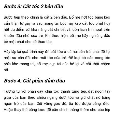
Bước 3: Cắt tóc 2 bên đầu
Bước tiếp theo chính là cắt 2 bên đầu. Bố mẹ hớt tóc bằng kéo
cẩn thận từ gáy ra sau mang tai. Lúc này kéo cắt tóc phát huy
hết ưu điểm với khả năng cắt chi tiết và luồn lách linh hoạt trên
khuôn đầu nhỏ của trẻ. Khi thực hiện, bố mẹ hãy nghiêng đầu
bé một chút cho dễ thao tác.
Hãy lặp lại quá trình này để cắt tóc ở cả hai bên trái phải để tại
một sự cân đối cho mái tóc của trẻ. Để loại bỏ các cọng tóc
phía khe mang tai, bố mẹ cụp tai của bé lại và cắt thật chậm
rãi.
Bước 4: Cắt phần đỉnh đầu
Tương tự với phần gáy, chia tóc thành từng tép, đặt ngón tay
giữa của bạn theo chiều ngang dưới tóc và giữ chặt nó bằng
ngón trỏ của bạn. Giữ vững góc độ, tỉa tóc được bằng, đều.
Hoặc thay thế bằng lược để căn chỉnh thẳng thớm cho các tép