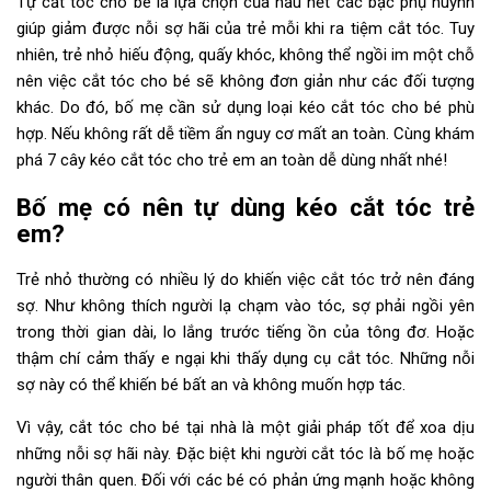
Tự cắt tóc cho bé là lựa chọn của hầu hết các bậc phụ huynh
giúp giảm được nỗi sợ hãi của trẻ mỗi khi ra tiệm cắt tóc. Tuy
nhiên, trẻ nhỏ hiếu động, quấy khóc, không thể ngồi im một chỗ
nên việc cắt tóc cho bé sẽ không đơn giản như các đối tượng
khác. Do đó, bố mẹ cần sử dụng loại kéo cắt tóc cho bé phù
hợp. Nếu không rất dễ tiềm ẩn nguy cơ mất an toàn. Cùng khám
phá 7 cây kéo cắt tóc cho trẻ em an toàn dễ dùng nhất nhé!
Bố mẹ có nên tự dùng kéo cắt tóc trẻ
em?
Trẻ nhỏ thường có nhiều lý do khiến việc cắt tóc trở nên đáng
sợ. Như không thích người lạ chạm vào tóc, sợ phải ngồi yên
trong thời gian dài, lo lắng trước tiếng ồn của tông đơ. Hoặc
thậm chí cảm thấy e ngại khi thấy dụng cụ cắt tóc. Những nỗi
sợ này có thể khiến bé bất an và không muốn hợp tác.
Vì vậy, cắt tóc cho bé tại nhà là một giải pháp tốt để xoa dịu
những nỗi sợ hãi này. Đặc biệt khi người cắt tóc là bố mẹ hoặc
người thân quen. Đối với các bé có phản ứng mạnh hoặc không