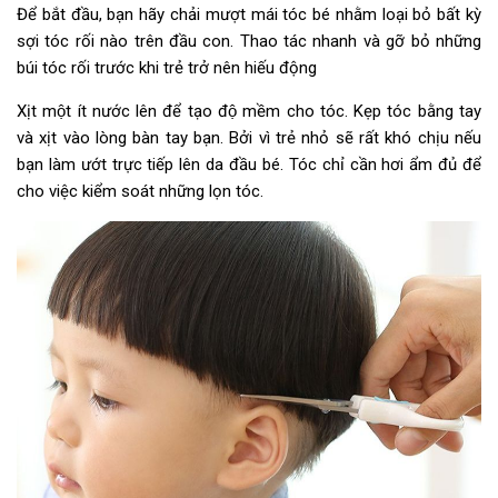
Để bắt đầu, bạn hãy chải mượt mái tóc bé nhằm loại bỏ bất kỳ
sợi tóc rối nào trên đầu con. Thao tác nhanh và gỡ bỏ những
búi tóc rối trước khi trẻ trở nên hiếu động
Xịt một ít nước lên để tạo độ mềm cho tóc. Kẹp tóc bằng tay
và xịt vào lòng bàn tay bạn. Bởi vì trẻ nhỏ sẽ rất khó chịu nếu
bạn làm ướt trực tiếp lên da đầu bé. Tóc chỉ cần hơi ẩm đủ để
cho việc kiểm soát những lọn tóc.