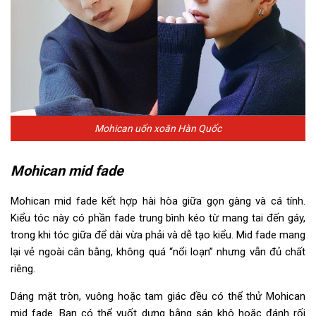
Mohican uốn xoăn Hàn Quốc
Mohican mid fade
Mohican mid fade kết hợp hài hòa giữa gọn gàng và cá tính.
Kiểu tóc này có phần fade trung bình kéo từ mang tai đến gáy,
trong khi tóc giữa để dài vừa phải và dễ tạo kiểu. Mid fade mang
lại vẻ ngoài cân bằng, không quá “nổi loạn” nhưng vẫn đủ chất
riêng.
Dáng mặt tròn, vuông hoặc tam giác đều có thể thử Mohican
mid fade. Bạn có thể vuốt dựng bằng sáp khô hoặc đánh rối