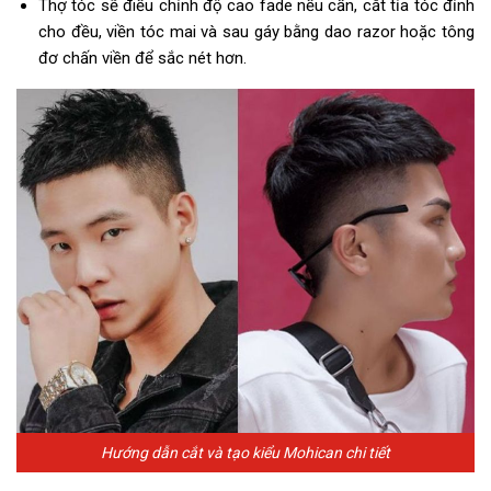
Thợ tóc sẽ điều chỉnh độ cao fade nếu cần, cắt tỉa tóc đỉnh
cho đều, viền tóc mai và sau gáy bằng dao razor hoặc tông
đơ chấn viền để sắc nét hơn.
Hướng dẫn cắt và tạo kiểu Mohican chi tiết