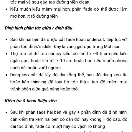
tóc mai và sau gáy, tạo đường viền clean.
Nếu muốn kiểu mềm mại hơn, phần fade có thể được làm
mờ hơn, ít rõ đường viền.
Định hình phần tóc giữa / đỉnh đầu
Sau khi hai bên đã được cắt fade hoặc undercut, tiếp tục với
phần tóc đỉnh/middle. Đây là vùng giữ đặc trưng Mohican.
Thợ tóc sẽ để tóc dài tùy kiểu: có thể từ ~3-5 cm nếu kiểu
ngắn gọn, hoặc lên tới 7-10 cm hoặc hơn nếu muốn phong
cách dài hoặc vuốt ngược
Dùng kéo cắt để lấy độ dài tổng thể, sau đó dùng kéo tỉa
hoặc kéo thinning để loại bỏ tóc thừa, tạo độ mềm mại,
tránh phần giữa quá nặng hoặc thô
Kiểm tra & hoàn thiện viền
Sau khi phần fade hai bên và gáy + phần đỉnh đã định hình,
cần kiểm tra xem hai bên có cân đối hay không – độ cao, độ
dài tóc đỉnh, fade có mượt hay có vạch rõ không