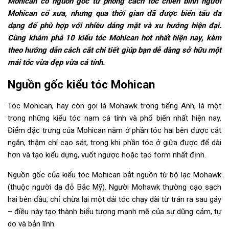
Mohican có nguồn gốc từ phong cách tóc chiến binh người
Mohican cổ xưa, nhưng qua thời gian đã được biến tấu đa
dạng để phù hợp với nhiều dáng mặt và xu hướng hiện đại.
Cùng khám phá 10 kiểu tóc Mohican hot nhất hiện nay, kèm
theo hướng dẫn cách cắt chi tiết giúp bạn dễ dàng sở hữu một
mái tóc vừa đẹp vừa cá tính.
Nguồn gốc kiểu tóc Mohican
Tóc Mohican, hay còn gọi là Mohawk trong tiếng Anh, là một
trong những kiểu tóc nam cá tính và phổ biến nhất hiện nay.
Điểm đặc trưng của Mohican nằm ở phần tóc hai bên được cắt
ngắn, thậm chí cạo sát, trong khi phần tóc ở giữa được để dài
hơn và tạo kiểu dựng, vuốt ngược hoặc tạo form nhất định.
Nguồn gốc của kiểu tóc Mohican bắt nguồn từ bộ lạc Mohawk
(thuộc người da đỏ Bắc Mỹ). Người Mohawk thường cạo sạch
hai bên đầu, chỉ chừa lại một dải tóc chạy dài từ trán ra sau gáy
– điều này tạo thành biểu tượng mạnh mẽ của sự dũng cảm, tự
do và bản lĩnh.