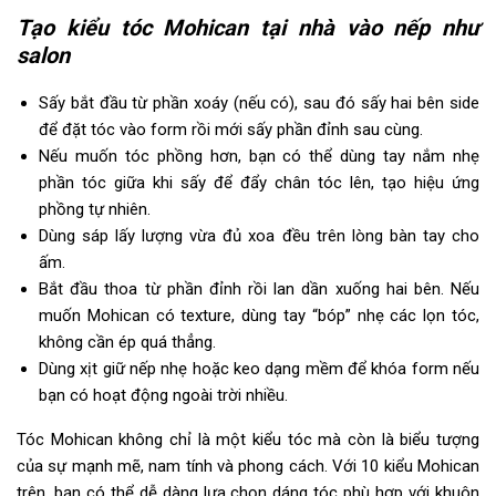
Tạo kiểu tóc Mohican tại nhà vào nếp như
salon
Sấy bắt đầu từ phần xoáy (nếu có), sau đó sấy hai bên side
để đặt tóc vào form rồi mới sấy phần đỉnh sau cùng.
Nếu muốn tóc phồng hơn, bạn có thể dùng tay nắm nhẹ
phần tóc giữa khi sấy để đẩy chân tóc lên, tạo hiệu ứng
phồng tự nhiên.
Dùng sáp lấy lượng vừa đủ xoa đều trên lòng bàn tay cho
ấm.
Bắt đầu thoa từ phần đỉnh rồi lan dần xuống hai bên. Nếu
muốn Mohican có texture, dùng tay “bóp” nhẹ các lọn tóc,
không cần ép quá thẳng.
Dùng xịt giữ nếp nhẹ hoặc keo dạng mềm để khóa form nếu
bạn có hoạt động ngoài trời nhiều.
Tóc Mohican không chỉ là một kiểu tóc mà còn là biểu tượng
của sự mạnh mẽ, nam tính và phong cách. Với 10 kiểu Mohican
trên, bạn có thể dễ dàng lựa chọn dáng tóc phù hợp với khuôn