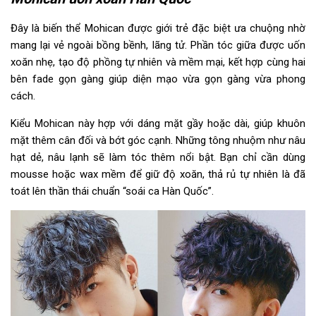
Đây là biến thể Mohican được giới trẻ đặc biệt ưa chuộng nhờ
mang lại vẻ ngoài bồng bềnh, lãng tử. Phần tóc giữa được uốn
xoăn nhẹ, tạo độ phồng tự nhiên và mềm mại, kết hợp cùng hai
bên fade gọn gàng giúp diện mạo vừa gọn gàng vừa phong
cách.
Kiểu Mohican này hợp với dáng mặt gầy hoặc dài, giúp khuôn
mặt thêm cân đối và bớt góc cạnh. Những tông nhuộm như nâu
hạt dẻ, nâu lạnh sẽ làm tóc thêm nổi bật. Bạn chỉ cần dùng
mousse hoặc wax mềm để giữ độ xoăn, thả rủ tự nhiên là đã
toát lên thần thái chuẩn “soái ca Hàn Quốc”.