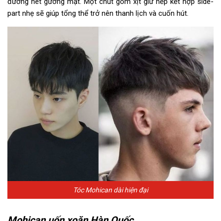
đường nét gương mặt. Một chút gôm xịt giữ nếp kết hợp side-
part nhẹ sẽ giúp tổng thể trở nên thanh lịch và cuốn hút.
Tóc Mohican dài hiện đại
Mohican uốn xoăn Hàn Quốc