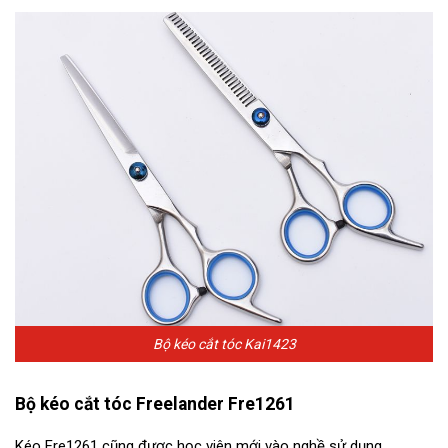
Bộ kéo cắt tóc Kai1423
Bộ kéo cắt tóc Freelander Fre1261
Kéo Fre1261 cũng được học viên mới vào nghề sử dụng