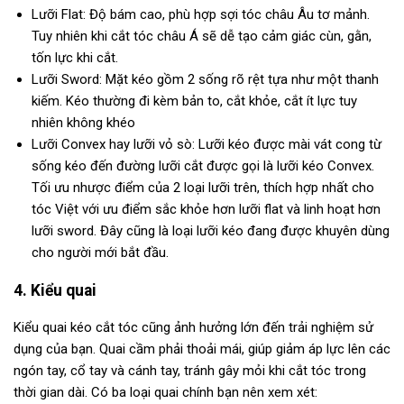
Lưỡi Flat: Độ bám cao, phù hợp sợi tóc châu Âu tơ mảnh.
Tuy nhiên khi cắt tóc châu Á sẽ dễ tạo cảm giác cùn, gằn,
tốn lực khi cắt.
Lưỡi Sword: Mặt kéo gồm 2 sống rõ rệt tựa như một thanh
kiếm. Kéo thường đi kèm bản to, cắt khỏe, cắt ít lực tuy
nhiên không khéo
Lưỡi Convex hay lưỡi vỏ sò: Lưỡi kéo được mài vát cong từ
sống kéo đến đường lưỡi cắt được gọi là lưỡi kéo Convex.
Tối ưu nhược điểm của 2 loại lưỡi trên, thích hợp nhất cho
tóc Việt với ưu điểm sắc khỏe hơn lưỡi flat và linh hoạt hơn
lưỡi sword. Đây cũng là loại lưỡi kéo đang được khuyên dùng
cho người mới bắt đầu.
4. Kiểu quai
Kiểu quai kéo cắt tóc cũng ảnh hưởng lớn đến trải nghiệm sử
dụng của bạn. Quai cầm phải thoải mái, giúp giảm áp lực lên các
ngón tay, cổ tay và cánh tay, tránh gây mỏi khi cắt tóc trong
thời gian dài. Có ba loại quai chính bạn nên xem xét: