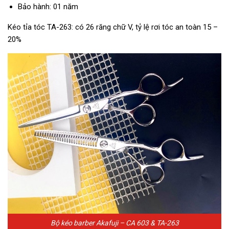
Bảo hành: 01 năm
Kéo tỉa tóc TA-263: có 26 răng chữ V, tỷ lệ rơi tóc an toàn 15 –
20%
Bộ kéo barber Akafuji – CA 603 & TA-263