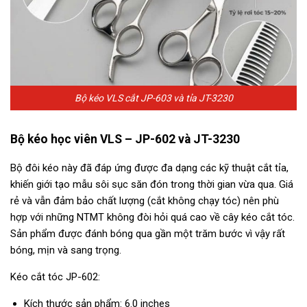
Bộ kéo VLS cắt JP-603 và tỉa JT-3230
Bộ kéo học viên VLS – JP-602 và JT-3230
Bộ đôi kéo này đã đáp ứng được đa dạng các kỹ thuật cắt tỉa,
khiến giới tạo mẫu sôi sục săn đón trong thời gian vừa qua. Giá
rẻ và vẫn đảm bảo chất lượng (cắt không chạy tóc) nên phù
hợp với những NTMT không đòi hỏi quá cao về cây kéo cắt tóc.
Sản phẩm được đánh bóng qua gần một trăm bước vì vậy rất
bóng, mịn và sang trọng.
Kéo cắt tóc JP-602:
Kích thước sản phẩm: 6.0 inches