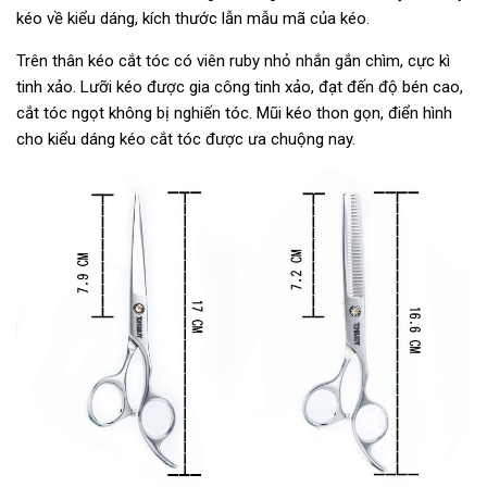
kéo về kiểu dáng, kích thước lẫn mẫu mã của kéo.
Trên thân kéo cắt tóc có viên ruby nhỏ nhắn gắn chìm, cực kì
tinh xảo. Lưỡi kéo được gia công tinh xảo, đạt đến độ bén cao,
cắt tóc ngọt không bị nghiến tóc. Mũi kéo thon gọn, điển hình
cho kiểu dáng kéo cắt tóc được ưa chuộng nay.