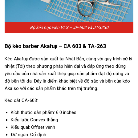
Bộ kéo học viên VLS – JP-602 và JT-3230
Bộ kéo barber Akafuji – CA 603 & TA-263
Kéo Akafuji được sản xuất tại Nhật Bản, cùng với quy trình xử lý
nhiệt (Tôi) theo phương pháp hiện đại và đáp ứng theo đúng
yêu cầu của nhà sản xuất thép giúp sản phẩm đạt độ cứng và
độ bền tối đa. Đây là điểm khác biệt về độ sắc và bền của kéo
Aka so với các sản phẩm khác trên thị trường.
Kéo cắt CA-603:
Kích thước sản phẩm: 6.0 inches
Kiểu lưỡi: Convex thẳng
Kiểu quai: Offset vênh
Đỡ ngón: Cố định