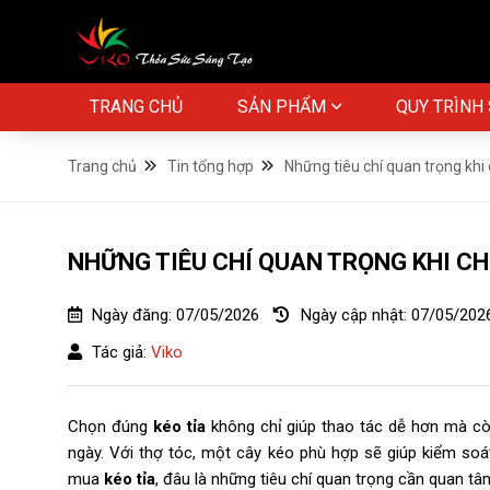
TRANG CHỦ
SẢN PHẨM
QUY TRÌNH
Trang chủ
Tin tổng hợp
Những tiêu chí quan trọng khi
NHỮNG TIÊU CHÍ QUAN TRỌNG KHI CH
Ngày đăng:
07/05/2026
Ngày cập nhật:
07/05/202
Tác giả:
Viko
Chọn đúng
kéo tỉa
không chỉ giúp thao tác dễ hơn mà c
ngày. Với thợ tóc, một cây kéo phù hợp sẽ giúp kiểm soát 
mua
kéo tỉa
, đâu là những tiêu chí quan trọng cần quan t