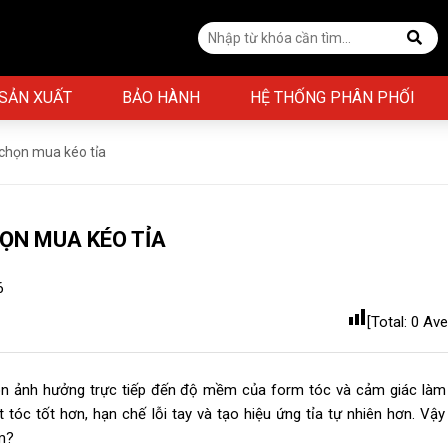
 SẢN XUẤT
BẢO HÀNH
HỆ THỐNG PHÂN PHỐI
 chọn mua kéo tỉa
ỌN MUA KÉO TỈA
6
[Total:
0
Ave
òn ảnh hưởng trực tiếp đến độ mềm của form tóc và cảm giác làm
tóc tốt hơn, hạn chế lỗi tay và tạo hiệu ứng tỉa tự nhiên hơn. Vậy
âm?