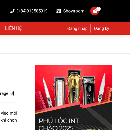
0
(+84)913505919
Showroom
LIÊN HỆ
Đăng nhập
Đăng ký
rage:
0
]
 việc mỗi
 khi chọn