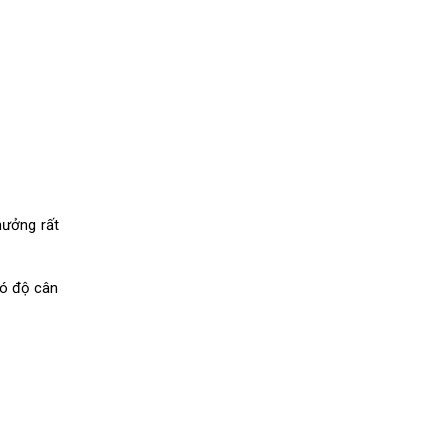
hưởng rất
có độ cân