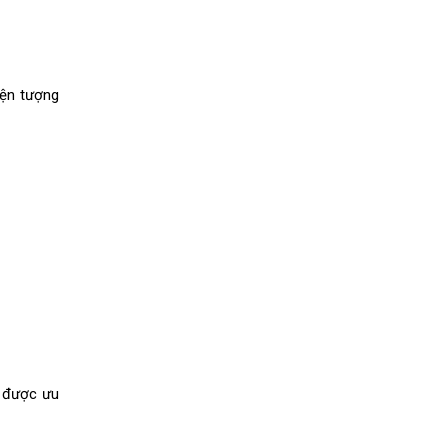
iện tượng
n được ưu