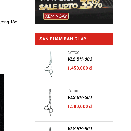
lượng tóc
SẢN PHẨM BÁN CHẠY
CĂT TÓC
VLS BH-603
1,450,000 đ
TỈA TÓC
VLS BH-50T
1,500,000 đ
VLS BH-30T