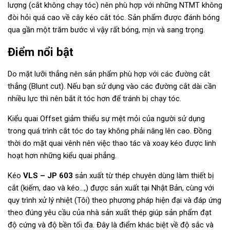
lượng (cắt không chạy tóc) nên phù hợp với những NTMT không
đòi hỏi quá cao về cây kéo cắt tóc. Sản phẩm được đánh bóng
qua gần một trăm bước vì vậy rất bóng, mịn và sang trọng.
Điểm nổi bật
Do mặt lưỡi thẳng nên sản phẩm phù hợp với các đường cắt
thẳng (Blunt cut). Nếu bạn sử dụng vào các đường cắt dài cần
nhiều lực thì nên bắt ít tóc hơn để tránh bị chạy tóc.
Kiểu quai Offset giảm thiểu sự mệt mỏi của người sử dụng
trong quá trình cắt tóc do tay không phải nâng lên cao. Đồng
thời do mặt quai vênh nên việc thao tác và xoay kéo được linh
hoạt hơn những kiểu quai phẳng.
Kéo
VLS – JP 603
sản xuất từ thép chuyên dùng làm thiết bị
cắt (kiếm, dao và kéo…,) được sản xuất tại Nhật Bản, cùng với
quy trình xử lý nhiệt (Tôi) theo phương pháp hiện đại và đáp ứng
theo đúng yêu cầu của nhà sản xuất thép giúp sản phẩm đạt
độ cứng và độ bền tối đa. Đây là điểm khác biệt về độ sắc và