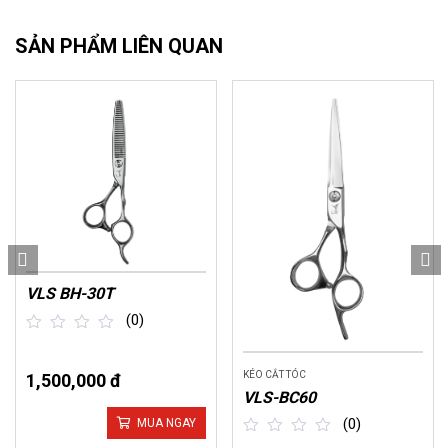
SẢN PHẨM LIÊN QUAN
VLS BH-30T
(0)
out
of
KÉO CẮT TÓC
1,500,000 đ
5
VLS-BC60
(0)
MUA NGAY