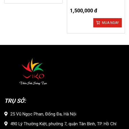
out
of
1,500,000 đ
5
MUA NGAY
TRỤ SỞ:
25 Vũ Ngọc Phan, Đống Đa, Hà Nội
490 Lý Thường Kiệt, phường 7, quận Tân Bình, TP. Hồ Chí