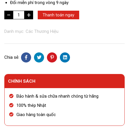
Đổi miễn phí trong vòng 9 ngày
+
VLS
Thanh toán ngay
-
CS23
Danh mục:
Các Thương Hiệu
(Kéo
chuốt)
số
lượng
Chia sẻ:
CHÍNH SÁCH
Bảo hành & sửa chữa nhanh chóng từ hãng
100% thép Nhật
Giao hàng toàn quốc