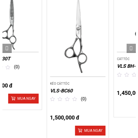
CĂT TÓC
VLS BH-603
(0)
KÉO CẮT TÓC
out
VLS-BC60
of
1,450,000 đ
5
(0)
MUA NGAY
out
of
1,500,000 đ
5
MUA NGAY