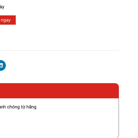
gày
 ngay
anh chóng từ hãng