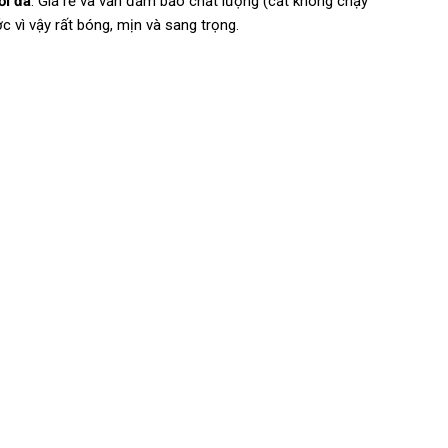
ối đa
. Giá rẻ và vẫn đảm bảo chất lượng (cắt không chạy
vì vậy rất bóng, mịn và sang trọng.