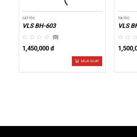
CĂT TÓC
TỈA TÓC
VLS BH-603
VLS B
(0)
1,450,000 đ
1,500,
out
out
of
of
5
5
MUA NGAY