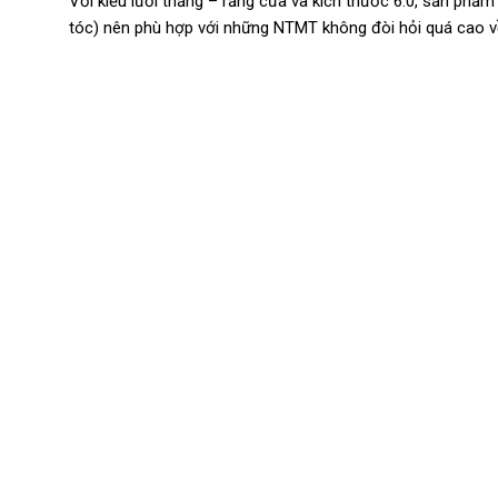
Với kiểu lưỡi thẳng – răng cưa và kích thước 6.0, sản phẩm
tóc) nên phù hợp với những NTMT không đòi hỏi quá cao v