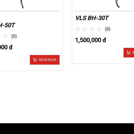
VLS BH-30T
H-50T
(0)
(0)
1,500,000 đ
out
of
000 đ
5
MUA NGAY