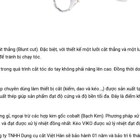
hẳng (Blunt cut). Đặc biệt, với thiết kế một lưỡi cắt thẳng và một lư
để tránh bị chạy tóc.
trong quá trình cắt tóc do tay không phải nâng lên cao. Đồng thời d
p chuyên dùng làm thiết bị cắt (kiếm, dao và kéo…,) được sản xuất tại
uất thép giúp sản phẩm đạt độ cứng và độ bền tối đa. Đây là điểm k
ông gỉ, ngoại trừ các hợp kim gốc cobalt (Bạch Kim). Phương pháp xử
u và đạt được xử lý nhiệt đồng nhất. Kéo VIKO được xử lý nhiệt đạt 
g ty TNHH Dụng cụ cắt Việt Hàn sẽ bảo hành 01 năm và bảo trì 6 thá