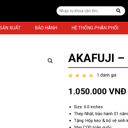
 SẢN XUẤT
BẢO HÀNH
HỆ THỐNG PHÂN PHỐI
AKAFUJI –
1 đánh giá
out of 5
1.050.000
VNĐ
Size: 6.0 inches
Thép Nhật, bảo hành 01 nă
Tặng: Hộp kéo & bộ vệ sinh 
Ship COD toàn quốc