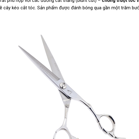
 rất phù hợp với các đường cắt thẳng (blunt cut) –
chống trượt tóc t
ề cây kéo cắt tóc. Sản phẩm được đánh bóng qua gần một trăm bước 