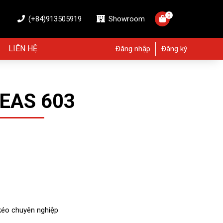
0
(+84)913505919
Showroom
LIÊN HỆ
Đăng nhập
Đăng ký
 EAS 603
m
kéo chuyên nghiệp