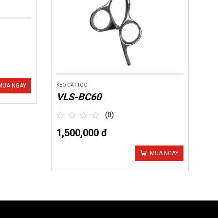
MUA NGAY
KÉO CẮT TÓC
VLS-BC60
(0)
1,500,000 đ
out
of
5
MUA NGAY