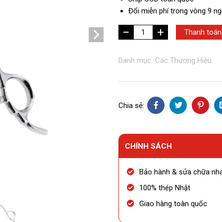
Đổi miễn phí trong vòng 9 n
+
Akafuji
Thanh toán
-
EAS
Danh mục:
Các Thương Hiệu
603
số
lượng
Chia sẻ:
CHÍNH SÁCH
Bảo hành & sửa chữa nh
100% thép Nhật
Giao hàng toàn quốc