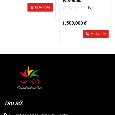
VLS-BC60
(0)
MUA NGAY
out
of
1,500,000 đ
5
MUA NGAY
TRỤ SỞ: