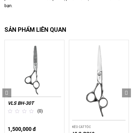
bạn.
SẢN PHẨM LIÊN QUAN
VLS BH-30T
(0)
out
of
KÉO CẮT TÓC
1,500,000 đ
5