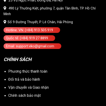
25 Vũ Ngọc Phan, Đống Đa, Hà Nội
490 Lý Thường Kiệt, phường 7, quận Tân Bình, TP. Hồ Chí
Minh
Số 9 Đường Thuyết, P. Lê Chân, Hải Phòng
Hotline: VN: (+84) 913 505 919
Quốc tế: (+84) 919 27 8899
Email: support.viko@gmail.com
CHÍNH SÁCH
Phương thức thanh toán
Đổi trả và bảo hành
Vận chuyển và Giao nhận
Chính sách bảo mật