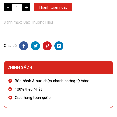
+
Akafuji
Thanh toán ngay
-
CA
Danh mục:
Các Thương Hiệu
653
số
lượng
Chia sẻ:
CHÍNH SÁCH
Bảo hành & sửa chữa nhanh chóng từ hãng
100% thép Nhật
Giao hàng toàn quốc