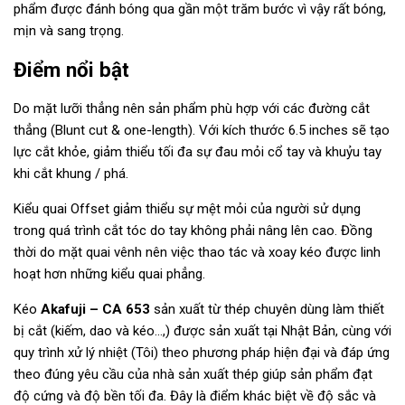
phẩm được đánh bóng qua gần một trăm bước vì vậy rất bóng,
mịn và sang trọng.
Điểm nổi bật
Do mặt lưỡi thẳng nên sản phẩm phù hợp với các đường cắt
thẳng (Blunt cut & one-length). Với kích thước 6.5 inches sẽ tạo
lực cắt khỏe, giảm thiểu tối đa sự đau mỏi cổ tay và khuỷu tay
khi cắt khung / phá.
Kiểu quai Offset giảm thiểu sự mệt mỏi của người sử dụng
trong quá trình cắt tóc do tay không phải nâng lên cao. Đồng
thời do mặt quai vênh nên việc thao tác và xoay kéo được linh
hoạt hơn những kiểu quai phẳng.
Kéo
Akafuji – CA 653
sản xuất từ thép chuyên dùng làm thiết
bị cắt (kiếm, dao và kéo…,) được sản xuất tại Nhật Bản, cùng với
quy trình xử lý nhiệt (Tôi) theo phương pháp hiện đại và đáp ứng
theo đúng yêu cầu của nhà sản xuất thép giúp sản phẩm đạt
độ cứng và độ bền tối đa. Đây là điểm khác biệt về độ sắc và