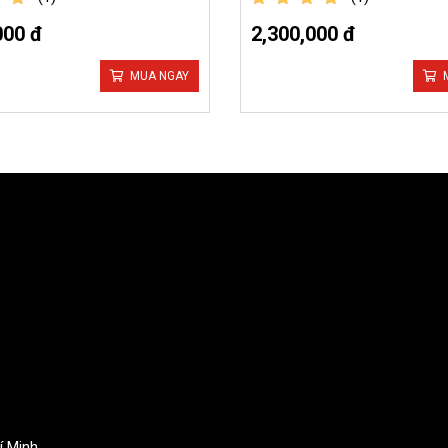
5
out of 5
000 đ
2,300,000 đ
MUA NGAY
í Minh