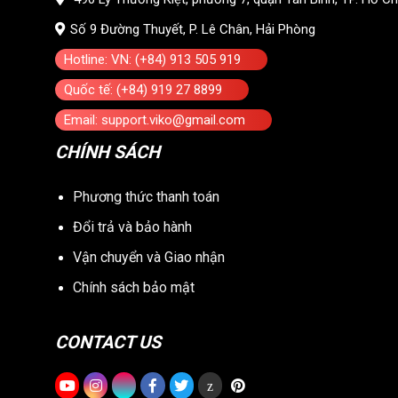
Số 9 Đường Thuyết, P. Lê Chân, Hải Phòng
Hotline: VN: (+84) 913 505 919
Quốc tế: (+84) 919 27 8899
Email: support.viko@gmail.com
CHÍNH SÁCH
Phương thức thanh toán
Đổi trả và bảo hành
Vận chuyển và Giao nhận
Chính sách bảo mật
CONTACT US
z