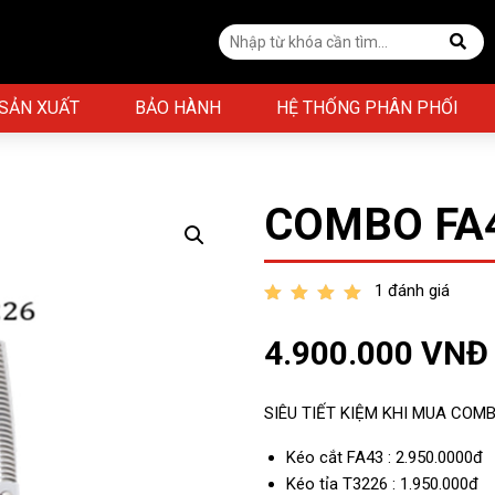
 SẢN XUẤT
BẢO HÀNH
HỆ THỐNG PHÂN PHỐI
COMBO FA4
1 đánh giá
out of 5
4.900.000
VNĐ
SIÊU TIẾT KIỆM KHI MUA COM
Kéo cắt FA43 : 2.950.0000đ
Kéo tỉa T3226 : 1.950.000đ