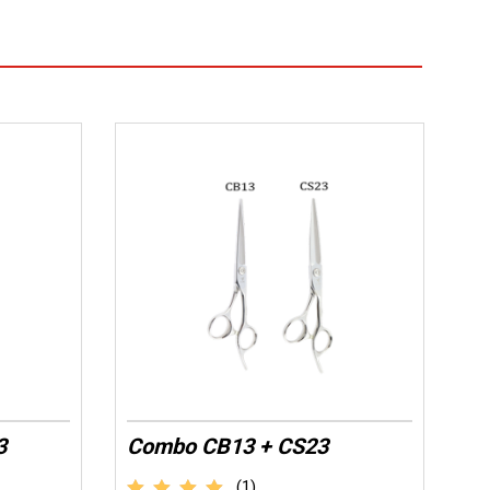
3
Combo CB13 + CS23
(1)