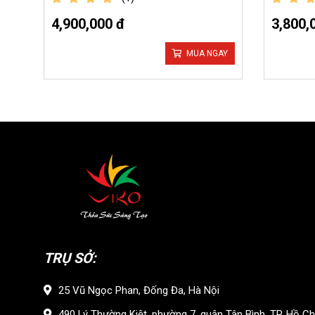
out of 5
out of 
4,900,000 đ
3,800,
MUA NGAY
TRỤ SỞ:
25 Vũ Ngọc Phan, Đống Đa, Hà Nội
490 Lý Thường Kiệt, phường 7, quận Tân Bình, TP. Hồ Ch