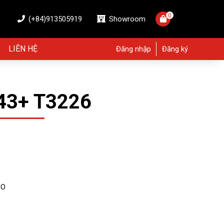
0
(+84)913505919
Showroom
LIÊN HỆ
Đăng nhập
Đăng ký
3+ T3226
BO