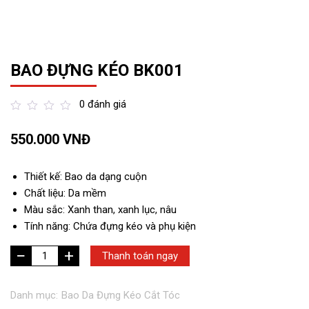
BAO ĐỰNG KÉO BK001
0 đánh giá
out
550.000
VNĐ
of
5
Thiết kế: Bao da dạng cuộn
Chất liệu: Da mềm
Màu sắc: Xanh than, xanh lục, nâu
Tính năng: Chứa đựng kéo và phụ kiện
+
Bao
Thanh toán ngay
Đựng
Kéo
Danh mục:
Bao Da Đựng Kéo Cắt Tóc
BK001