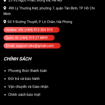
25 Vũ Ngọc Phan, Đống Đa, Hà Nội
490 Lý Thường Kiệt, phường 7, quận Tân Bình, TP. Hồ Chí
Minh
Số 9 Đường Thuyết, P. Lê Chân, Hải Phòng
Hotline: VN: (+84) 913 505 919
Quốc tế: (+84) 919 27 8899
Email: support.viko@gmail.com
CHÍNH SÁCH
Phương thức thanh toán
Đổi trả và bảo hành
Vận chuyển và Giao nhận
Chính sách bảo mật